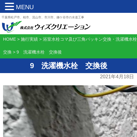
MENU
千葉県松戸市、柏市、流山市、市川市、鎌ケ谷市の水道工事
HOME
>
施行実績
>
浴室水栓コマ及び三角パッキン交換・洗濯機水栓
交換
>
9 洗濯機水栓 交換後
9 洗濯機水栓 交換後
2021年4月18日