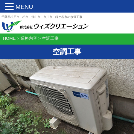
MENU
千葉県松戸市、柏市、流山市、市川市、鎌ケ谷市の水道工事
HOME
>
業務内容
>
空調工事
空調工事