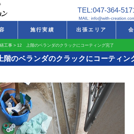
事
TEL:047-364-517
MAIL: info@with-creation.co
容
施行実績
出張エリア
繕工事
>
12 上階のベランダのクラックにコーティング完了
 上階のベランダのクラックにコーティン