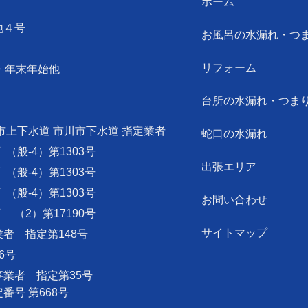
ホーム
地４号
お風呂の水漏れ・つ
リフォーム
・年末年始他
台所の水漏れ・つま
市上下水道 市川市下水道 指定業者
蛇口の水漏れ
可
（般-4）第1303号
出張エリア
可
（般-4）第1303号
可
（般-4）第1303号
お問い合わせ
可
（2）第17190号
サイトマップ
者 指定第148号
6号
業者 指定第35号
号 第668号