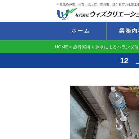
千葉県松戸市、柏市、流山市、市川市、鎌ケ谷市の水道工
ホーム
業務内
HOME
>
施行実績
>
漏水によるベランダ修
12