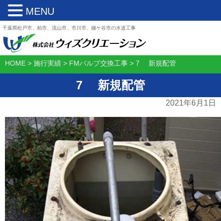
MENU
千葉県松戸市、柏市、流山市、市川市、鎌ケ谷市の水道工事
HOME
>
施行実績
>
FMバルブ交換工事
>
7 新規配管
7 新規配管
2021年6月1日