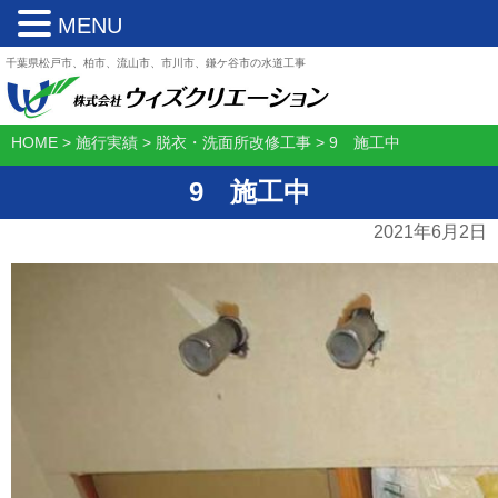
MENU
千葉県松戸市、柏市、流山市、市川市、鎌ケ谷市の水道工事
HOME
>
施行実績
>
脱衣・洗面所改修工事
>
9 施工中
9 施工中
2021年6月2日