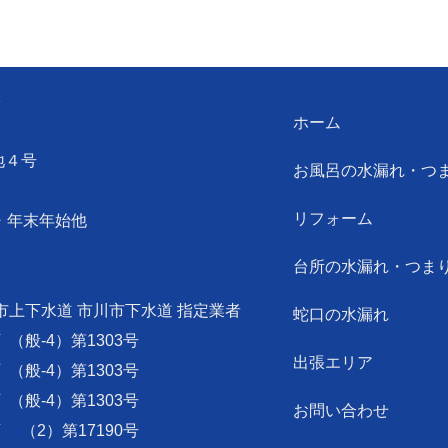
ン
ホーム
地４号
お風呂の水漏れ・つ
リフォーム
・年末年始他
台所の水漏れ・つま
市上下水道 市川市下水道 指定業者
蛇口の水漏れ
可
（般-4）第1303号
出張エリア
可
（般-4）第1303号
可
（般-4）第1303号
お問い合わせ
可
（2）第17190号