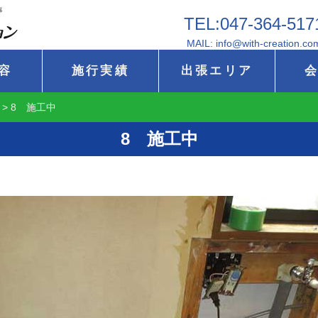
事
TEL:047-364-517
MAIL: info@with-creation.co
容
施行実績
出張エリア
>
8 施工中
8 施工中