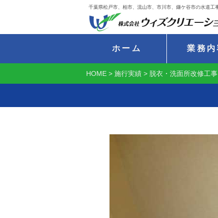
千葉県松戸市、柏市、流山市、市川市、鎌ケ谷市の水道工
ホーム
業務内
HOME
>
施行実績
>
脱衣・洗面所改修工事