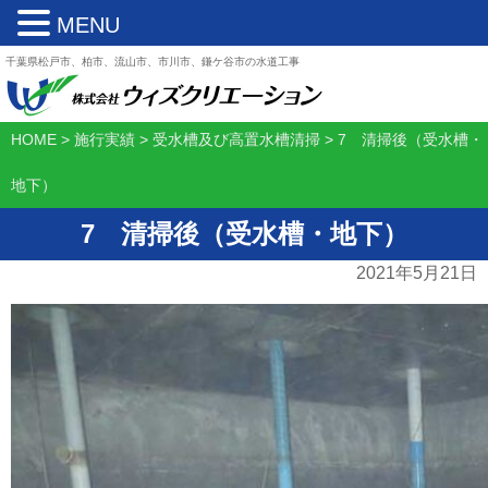
MENU
千葉県松戸市、柏市、流山市、市川市、鎌ケ谷市の水道工事
HOME
>
施行実績
>
受水槽及び高置水槽清掃
>
7 清掃後（受水槽・
地下）
7 清掃後（受水槽・地下）
2021年5月21日