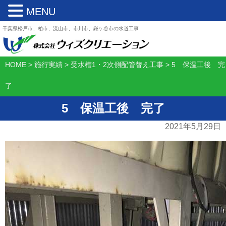
MENU
千葉県松戸市、柏市、流山市、市川市、鎌ケ谷市の水道工事
HOME
>
施行実績
>
受水槽1・2次側配管替え工事
>
5 保温工後 完
了
5 保温工後 完了
2021年5月29日