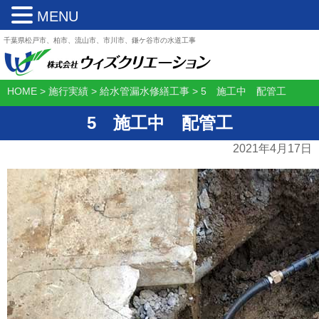
MENU
千葉県松戸市、柏市、流山市、市川市、鎌ケ谷市の水道工事
HOME
>
施行実績
>
給水管漏水修繕工事
>
5 施工中 配管工
5 施工中 配管工
2021年4月17日