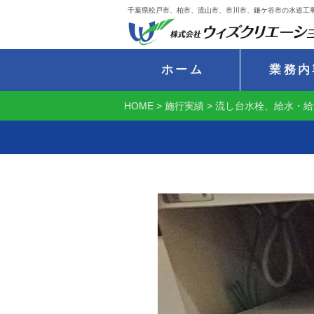
千葉県松戸市、柏市、流山市、市川市、鎌ケ谷市の水道工
ホーム
業務内
HOME
>
施行実績
>
流し台水栓、給水・給