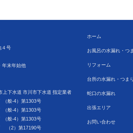
ン
ホーム
地４号
お風呂の水漏れ・つ
リフォーム
・年末年始他
台所の水漏れ・つま
市上下水道 市川市下水道 指定業者
蛇口の水漏れ
可
（般-4）第1303号
出張エリア
可
（般-4）第1303号
可
（般-4）第1303号
お問い合わせ
可
（2）第17190号