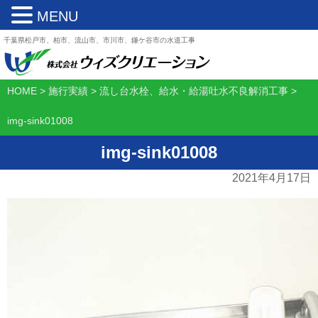
MENU
千葉県松戸市、柏市、流山市、市川市、鎌ケ谷市の水道工事
HOME
>
施行実績
>
流し台水栓、給水・給湯吐水不良解消工事
>
img-sink01008
img-sink01008
2021年4月17日