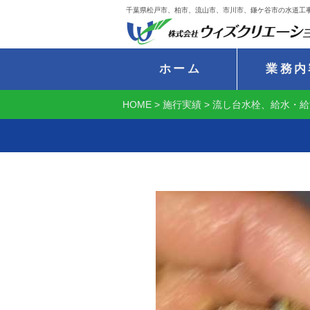
千葉県松戸市、柏市、流山市、市川市、鎌ケ谷市の水道工
ホーム
業務内
HOME
>
施行実績
>
流し台水栓、給水・給