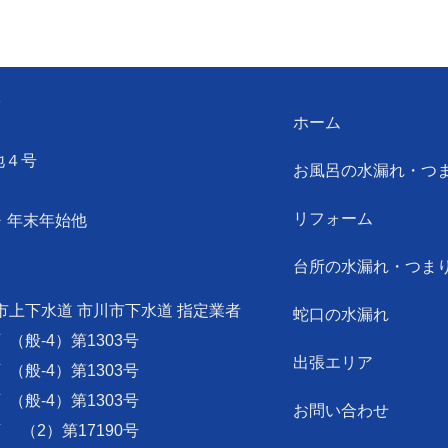
ン
ホーム
地４号
お風呂の水漏れ・つ
リフォーム
・年末年始他
台所の水漏れ・つま
市上下水道 市川市下水道 指定業者
蛇口の水漏れ
可
（般-4）第1303号
出張エリア
可
（般-4）第1303号
可
（般-4）第1303号
お問い合わせ
可
（2）第17190号