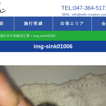
事
TEL:047-364-517
MAIL: info@with-creation.co
容
施行実績
出張エリア
湯吐水不良解消工事
>
img-sink01006
img-sink01006