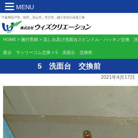
MENU
千葉県松戸市、柏市、流山市、市川市、鎌ケ谷市の水道工事
HOME
>
施行実績
>
流し台及び洗面台スピンドル・パッキン交換 洗
面台 サンリーゴム交換
>
5 洗面台 交換前
5 洗面台 交換前
2021年4月17日