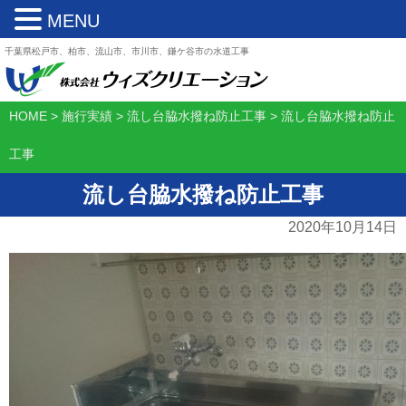
MENU
千葉県松戸市、柏市、流山市、市川市、鎌ケ谷市の水道工事
HOME
>
施行実績
>
流し台脇水撥ね防止工事
>
流し台脇水撥ね防止
工事
流し台脇水撥ね防止工事
2020年10月14日