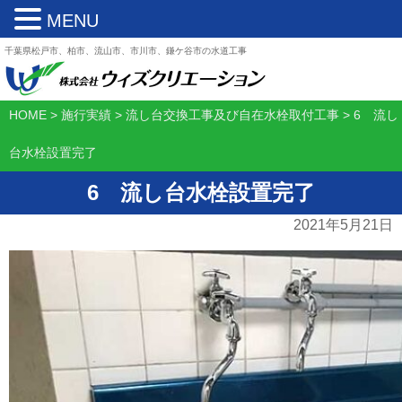
MENU
千葉県松戸市、柏市、流山市、市川市、鎌ケ谷市の水道工事
HOME
>
施行実績
>
流し台交換工事及び自在水栓取付工事
>
6 流し
台水栓設置完了
6 流し台水栓設置完了
2021年5月21日