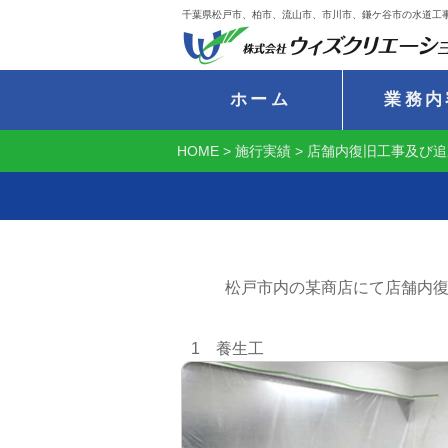
千葉県松戸市、柏市、流山市、市川市、鎌ケ谷市の水道工
ホーム
業務内
HOME
>
施行実績
>
店舗内復旧工事及び追
松戸市内の某商店にて店舗内
1 養生工