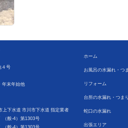
ン
ホーム
地４号
お風呂の水漏れ・つ
リフォーム
・年末年始他
台所の水漏れ・つま
市上下水道 市川市下水道 指定業者
蛇口の水漏れ
可
（般-4）第1303号
出張エリア
可
（般-4）第1303号