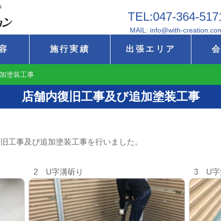
事
TEL:047-364-517
MAIL: info@with-creation.co
容
施行実績
出張エリア
加塗装工事
店舗内復旧工事及び追加塗装工事
復旧工事及び追加塗装工事を行いました。
2 U字溝斫り
3 U