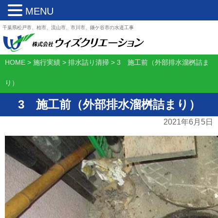
MENU
千葉県松戸市、柏市、流山市、市川市、鎌ケ谷市の水道工事
HOME
>
施行実績
>
排水詰り清掃
>
3 施工前（外部排水溜桝詰ま
り）
3 施工前（外部排水溜桝詰まり）
2021年6月5日