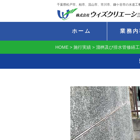
千葉県松戸市、柏市、流山市、市川市、鎌ケ谷市の水道工
ホーム
業務内
HOME
>
施行実績
>
溜桝及び排水管修繕工