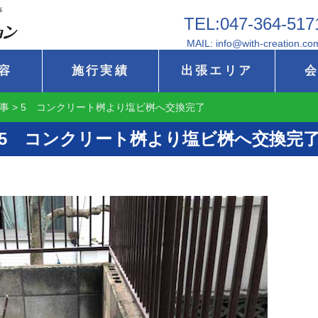
事
TEL:047-364-517
MAIL: info@with-creation.co
容
施行実績
出張エリア
事
>
5 コンクリート桝より塩ビ桝へ交換完了
5 コンクリート桝より塩ビ桝へ交換完