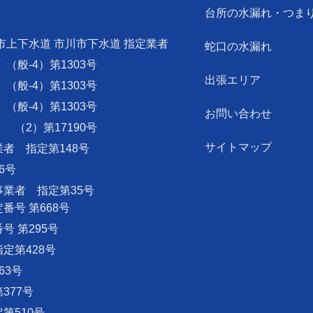
台所の水漏れ・つま
市上下水道 市川市下水道 指定業者
蛇口の水漏れ
可
（般-4）第1303号
出張エリア
可
（般-4）第1303号
可
（般-4）第1303号
お問い合わせ
可
（2）第17190号
サイトマップ
者 指定第148号
6号
業者 指定第35号
号 第668号
 第295号
定第428号
63号
377号
第510号