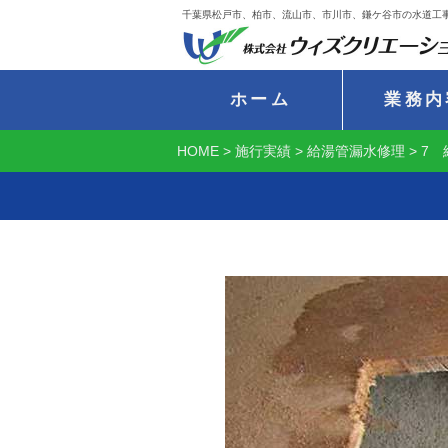
千葉県松戸市、柏市、流山市、市川市、鎌ケ谷市の水道工
ホーム
業務内
HOME
>
施行実績
>
給湯管漏水修理
>
7 