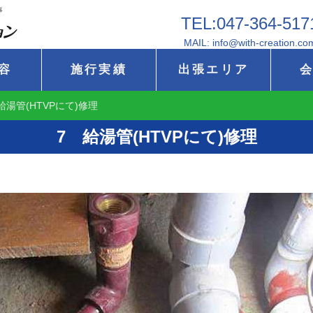
事
TEL:047-364-517
MAIL: info@with-creation.co
容
施行実績
出張エリア
給湯管(HTVPにて)修理
7 給湯管(HTVPにて)修理