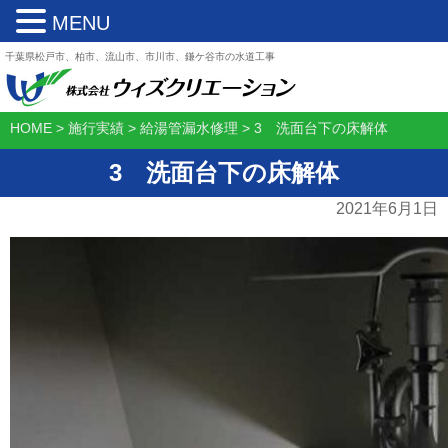
MENU
千葉県松戸市、柏市、流山市、市川市、鎌ケ谷市の水道工事
HOME
>
施行実績
>
給湯管漏水修理
>
3 洗面台下の床解体
3 洗面台下の床解体
2021年6月1日