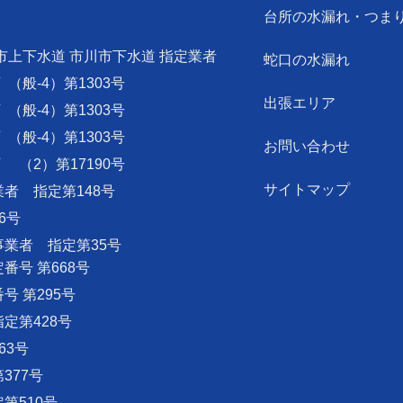
台所の水漏れ・つま
市上下水道 市川市下水道 指定業者
蛇口の水漏れ
可
（般-4）第1303号
出張エリア
可
（般-4）第1303号
可
（般-4）第1303号
お問い合わせ
可
（2）第17190号
サイトマップ
者 指定第148号
6号
業者 指定第35号
号 第668号
 第295号
定第428号
63号
377号
第510号