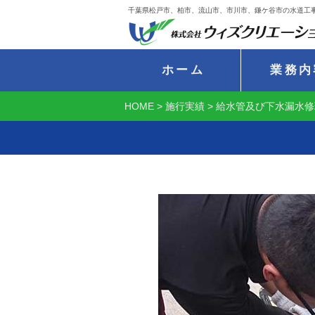
千葉県松戸市、柏市、流山市、市川市、鎌ケ谷市の水道工
ホーム
業務内
HOME
>
施行実績
>
給水管及び下水漏水修