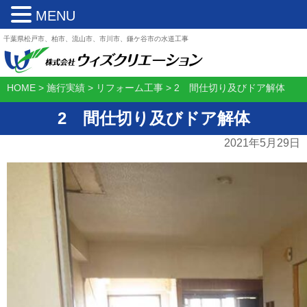
MENU
千葉県松戸市、柏市、流山市、市川市、鎌ケ谷市の水道工事
HOME
>
施行実績
>
リフォーム工事
>
2 間仕切り及びドア解体
2 間仕切り及びドア解体
2021年5月29日