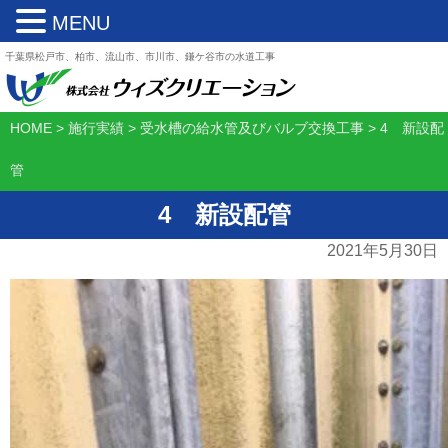
MENU
千葉県松戸市、柏市、流山市、市川市、鎌ケ谷市の水道工事
HOME
>
施行実績
>
受水槽の給水管及びバルブ交換工事
>
4 新設配
管
4 新設配管
2021年5月30日