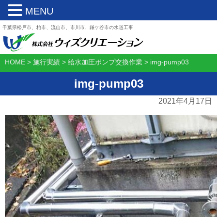
MENU
千葉県松戸市、柏市、流山市、市川市、鎌ケ谷市の水道工事
HOME
>
施行実績
>
給水加圧ポンプ交換作業
>
img-pump03
img-pump03
2021年4月17日