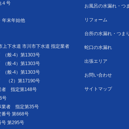
地４号
お風呂の水漏れ・つ
リフォーム
・年末年始他
台所の水漏れ・つま
市上下水道 市川市下水道 指定業者
蛇口の水漏れ
可
（般-4）第1303号
出張エリア
可
（般-4）第1303号
可
（般-4）第1303号
お問い合わせ
可
（2）第17190号
サイトマップ
者 指定第148号
6号
業者 指定第35号
号 第668号
 第295号