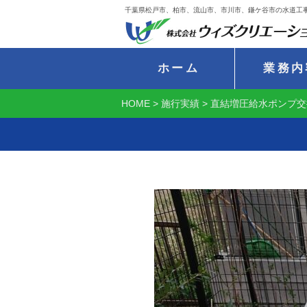
千葉県松戸市、柏市、流山市、市川市、鎌ケ谷市の水道工
ホーム
業務内
HOME
>
施行実績
>
直結増圧給水ポンプ交