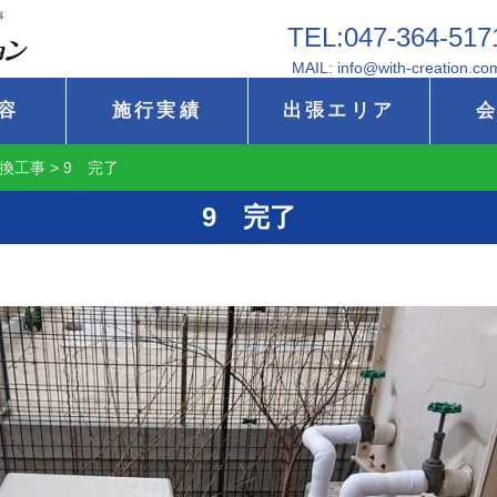
事
TEL:047-364-517
MAIL: info@with-creation.co
容
施行実績
出張エリア
換工事
>
9 完了
9 完了