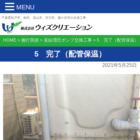
MENU
千葉県松戸市、柏市、流山市、市川市、鎌ケ谷市の水道工事
HOME
>
施行実績
>
直結増圧ポンプ交換工事
>
5 完了（配管保温）
5 完了（配管保温）
2021年5月25日