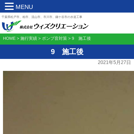
MENU
千葉県松戸市、柏市、流山市、市川市、鎌ケ谷市の水道工事
HOME
>
施行実績
>
ポンプ音対策
>
9 施工後
9 施工後
2021年5月27日