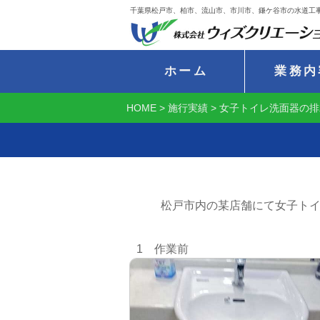
千葉県松戸市、柏市、流山市、市川市、鎌ケ谷市の水道工
ホーム
業務内
HOME
>
施行実績
>
女子トイレ洗面器の排
松戸市内の某店舗にて女子ト
1 作業前