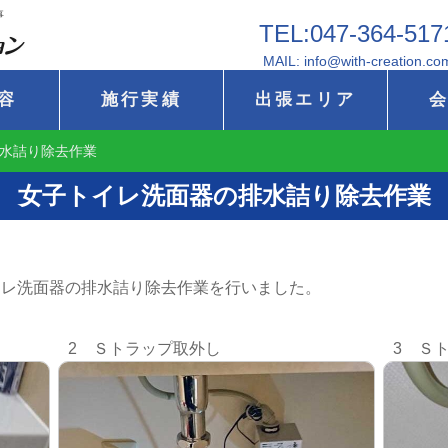
事
TEL:047-364-517
MAIL: info@with-creation.co
容
施行実績
出張エリア
水詰り除去作業
女子トイレ洗面器の排水詰り除去作業
イレ洗面器の排水詰り除去作業を行いました。
2 Ｓトラップ取外し
3 Ｓ