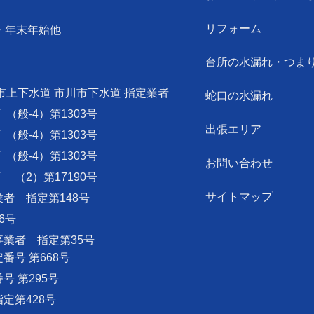
リフォーム
・年末年始他
台所の水漏れ・つま
市上下水道 市川市下水道 指定業者
蛇口の水漏れ
可
（般-4）第1303号
出張エリア
可
（般-4）第1303号
可
（般-4）第1303号
お問い合わせ
可
（2）第17190号
サイトマップ
者 指定第148号
6号
業者 指定第35号
号 第668号
 第295号
定第428号