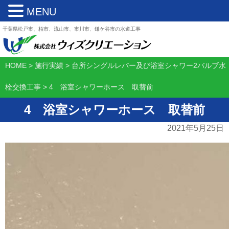
MENU
千葉県松戸市、柏市、流山市、市川市、鎌ケ谷市の水道工事
HOME
>
施行実績
>
台所シングルレバー及び浴室シャワー2バルブ水
栓交換工事
>
4 浴室シャワーホース 取替前
4 浴室シャワーホース 取替前
2021年5月25日