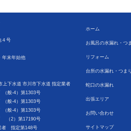
ン
ホーム
地４号
お風呂の水漏れ・つ
リフォーム
・年末年始他
台所の水漏れ・つま
市上下水道 市川市下水道 指定業者
蛇口の水漏れ
可
（般-4）第1303号
出張エリア
可
（般-4）第1303号
可
（般-4）第1303号
お問い合わせ
可
（2）第17190号
サイトマップ
者 指定第148号