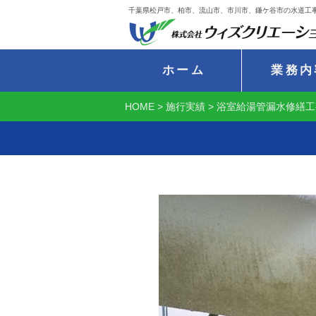
千葉県松戸市、柏市、流山市、市川市、鎌ケ谷市の水道工
ホーム
業務内
HOME
>
施行実績
>
浴室給湯管漏水修繕工