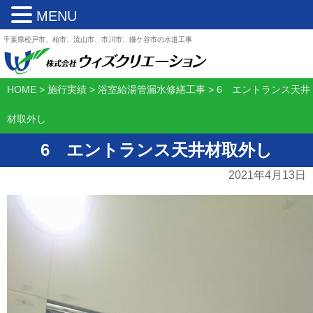
MENU
千葉県松戸市、柏市、流山市、市川市、鎌ケ谷市の水道工事
HOME
>
施行実績
>
浴室給湯管漏水修繕工事
>
6 エントランス天井
材取外し
6 エントランス天井材取外し
2021年4月13日