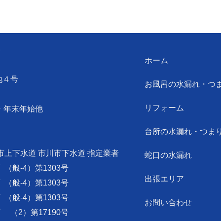
ン
ホーム
地４号
お風呂の水漏れ・つ
リフォーム
・年末年始他
台所の水漏れ・つま
市上下水道 市川市下水道 指定業者
蛇口の水漏れ
可
（般-4）第1303号
出張エリア
可
（般-4）第1303号
可
（般-4）第1303号
お問い合わせ
可
（2）第17190号