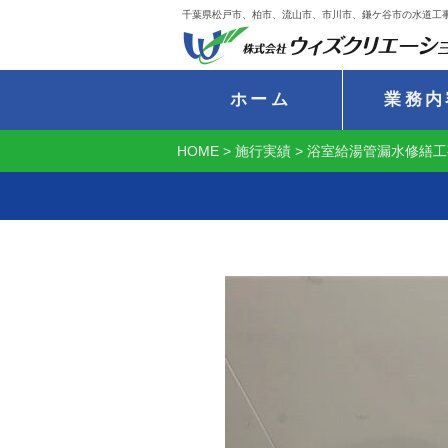
千葉県松戸市、柏市、流山市、市川市、鎌ケ谷市の水道工
ホーム
業務内
HOME
>
施行実績
>
浴室給湯管漏水修繕工