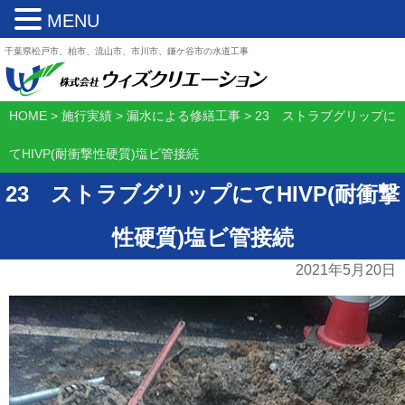
MENU
千葉県松戸市、柏市、流山市、市川市、鎌ケ谷市の水道工事
HOME
>
施行実績
>
漏水による修繕工事
>
23 ストラブグリップに
てHIVP(耐衝撃性硬質)塩ビ管接続
23 ストラブグリップにてHIVP(耐衝撃
性硬質)塩ビ管接続
2021年5月20日