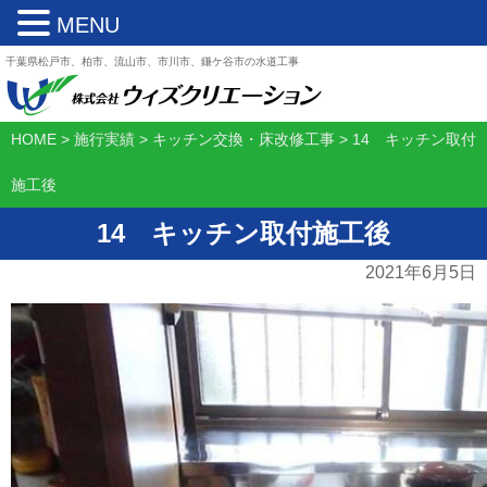
MENU
千葉県松戸市、柏市、流山市、市川市、鎌ケ谷市の水道工事
HOME
>
施行実績
>
キッチン交換・床改修工事
>
14 キッチン取付
施工後
14 キッチン取付施工後
2021年6月5日