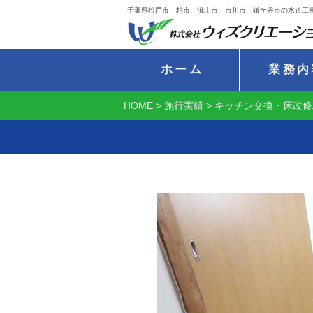
千葉県松戸市、柏市、流山市、市川市、鎌ケ谷市の水道工
ホーム
業務内
HOME
>
施行実績
>
キッチン交換・床改修