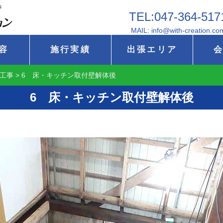
事
TEL:047-364-517
MAIL: info@with-creation.co
容
施行実績
出張エリア
工事
>
6 床・キッチン取付壁解体後
6 床・キッチン取付壁解体後