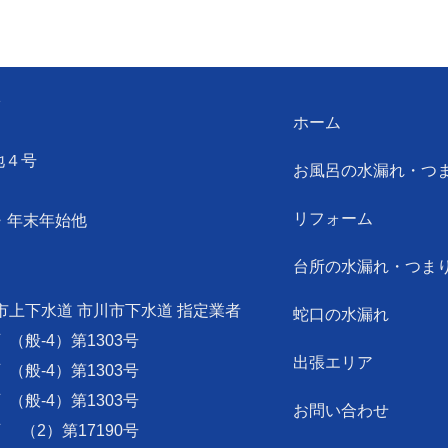
ン
ホーム
地４号
お風呂の水漏れ・つ
リフォーム
・年末年始他
台所の水漏れ・つま
市上下水道 市川市下水道 指定業者
蛇口の水漏れ
可
（般-4）第1303号
出張エリア
可
（般-4）第1303号
可
（般-4）第1303号
お問い合わせ
可
（2）第17190号