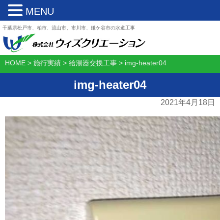
MENU
千葉県松戸市、柏市、流山市、市川市、鎌ケ谷市の水道工事
HOME
>
施行実績
>
給湯器交換工事
>
img-heater04
img-heater04
2021年4月18日