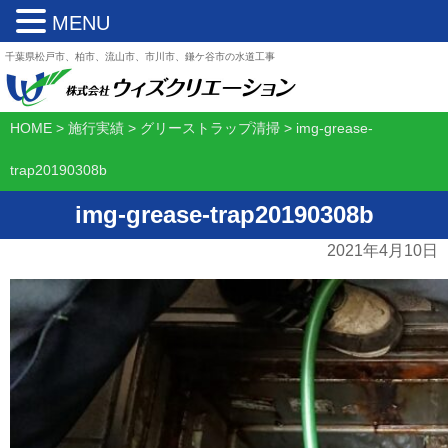
MENU
千葉県松戸市、柏市、流山市、市川市、鎌ケ谷市の水道工事
HOME
>
施行実績
>
グリーストラップ清掃
>
img-grease-
trap20190308b
img-grease-trap20190308b
2021年4月10日