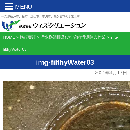
MENU
千葉県松戸市、柏市、流山市、市川市、鎌ケ谷市の水道工事
HOME
>
施行実績
>
汚水桝清掃及び排管内汚泥除去作業
>
img-
filthyWater03
img-filthyWater03
2021年4月17日