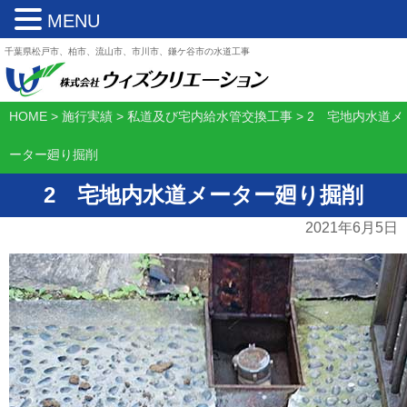
MENU
千葉県松戸市、柏市、流山市、市川市、鎌ケ谷市の水道工事
HOME
>
施行実績
>
私道及び宅内給水管交換工事
>
2 宅地内水道メ
ーター廻り掘削
2 宅地内水道メーター廻り掘削
2021年6月5日