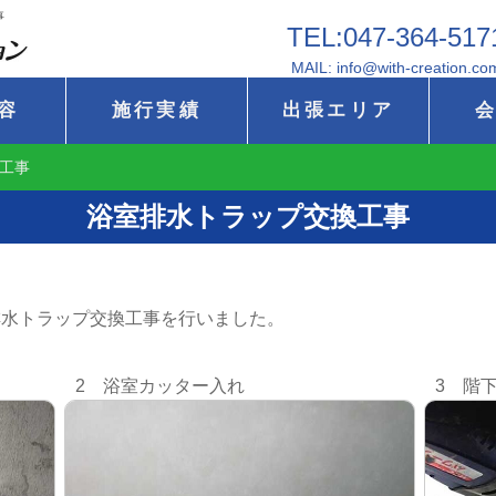
事
TEL:047-364-517
MAIL: info@with-creation.co
容
施行実績
出張エリア
工事
浴室排水トラップ交換工事
排水トラップ交換工事を行いました。
2 浴室カッター入れ
3 階