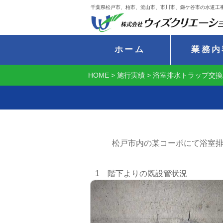
千葉県松戸市、柏市、流山市、市川市、鎌ケ谷市の水道工
ホーム
業務内
HOME
>
施行実績
>
浴室排水トラップ交換
松戸市内の某コーポにて浴室
1 階下よりの既設管状況