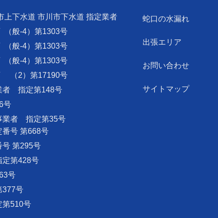
市上下水道 市川市下水道 指定業者
蛇口の水漏れ
可
（般-4）第1303号
出張エリア
可
（般-4）第1303号
可
（般-4）第1303号
お問い合わせ
可
（2）第17190号
サイトマップ
者 指定第148号
6号
業者 指定第35号
号 第668号
 第295号
定第428号
63号
377号
第510号