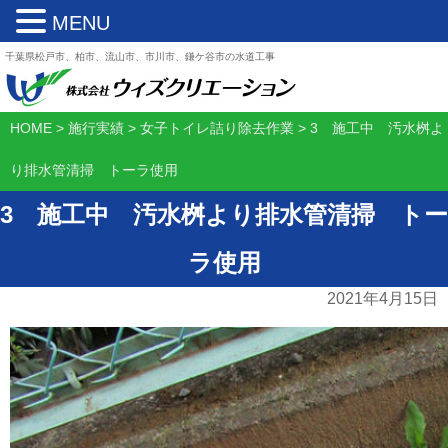
MENU
千葉県松戸市、柏市、流山市、市川市、鎌ケ谷市の水道工事
HOME
>
施行実績
>
女子トイレ詰り除去作業
>
3 施工中 汚水桝よ
り排水管清掃 トーラ使用
3 施工中 汚水桝より排水管清掃 トー
ラ使用
2021年4月15日