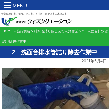
MENU
千葉県松戸市、柏市、流山市、市川市、鎌ケ谷市の水道工事
HOME
>
施行実績
>
排水管詰り除去及び洗浄作業
>
2 洗面台排水管
詰り除去作業中
2 洗面台排水管詰り除去作業中
2021年6月4日