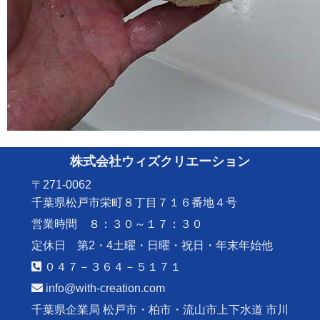
株式会社ウィズクリエーション
〒271-0062
千葉県松戸市栄町８丁目７１６番地４号
営業時間 ８：３０～１７：３０
定休日 第2・4土曜・日曜・祝日・年末年始他
０４７－３６４－５１７１
info@with-creation.com
千葉県企業局 松戸市・柏市・流山市上下水道 市川