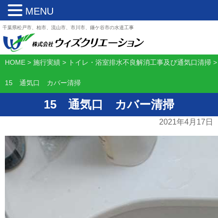
MENU
千葉県松戸市、柏市、流山市、市川市、鎌ケ谷市の水道工事
HOME
>
施行実績
>
トイレ・浴室排水不良解消工事及び通気口清掃
>
15 通気口 カバー清掃
15 通気口 カバー清掃
2021年4月17日