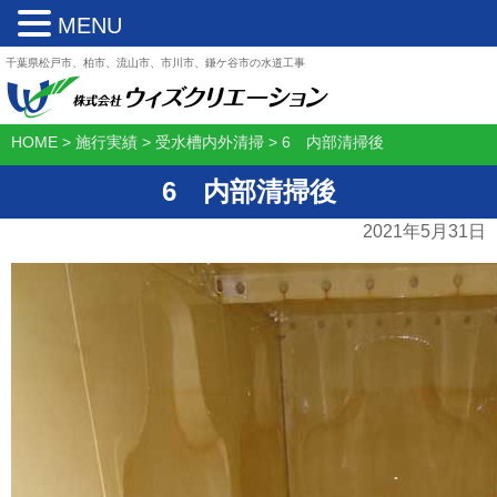
MENU
千葉県松戸市、柏市、流山市、市川市、鎌ケ谷市の水道工事
HOME
>
施行実績
>
受水槽内外清掃
>
6 内部清掃後
6 内部清掃後
2021年5月31日