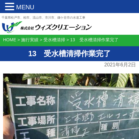
MENU
千葉県松戸市、柏市、流山市、市川市、鎌ケ谷市の水道工事
HOME
>
施行実績
>
受水槽清掃
>
13 受水槽清掃作業完了
13 受水槽清掃作業完了
2021年6月2日