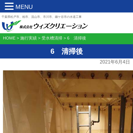
MENU
千葉県松戸市、柏市、流山市、市川市、鎌ケ谷市の水道工事
HOME
>
施行実績
>
受水槽清掃
>
6 清掃後
6 清掃後
2021年6月4日