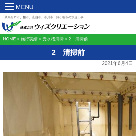
MENU
千葉県松戸市、柏市、流山市、市川市、鎌ケ谷市の水道工事
HOME
>
施行実績
>
受水槽清掃
>
2 清掃前
2 清掃前
2021年6月4日