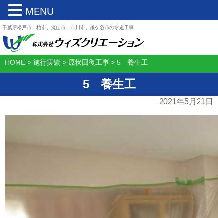
MENU
千葉県松戸市、柏市、流山市、市川市、鎌ケ谷市の水道工事
HOME
>
施行実績
>
原状回復工事
>
5 養生工
5 養生工
2021年5月21日