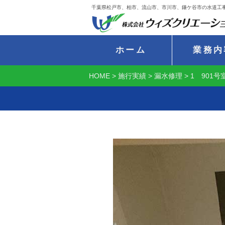
千葉県松戸市、柏市、流山市、市川市、鎌ケ谷市の水道工
ホーム
業務内
HOME
>
施行実績
>
漏水修理
>
1 901