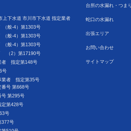
台所の水漏れ・つま
市上下水道 市川市下水道 指定業者
蛇口の水漏れ
可
（般-4）第1303号
出張エリア
可
（般-4）第1303号
可
（般-4）第1303号
お問い合わせ
可
（2）第17190号
サイトマップ
者 指定第148号
6号
業者 指定第35号
号 第668号
 第295号
定第428号
63号
377号
第510号