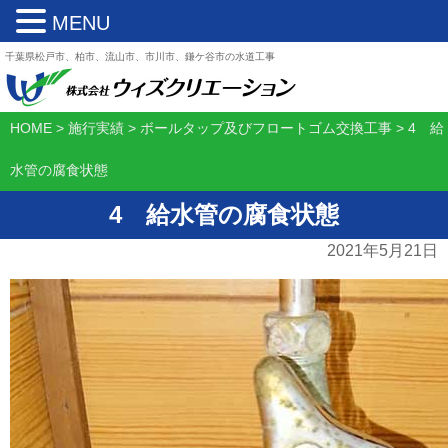
MENU
千葉県松戸市、柏市、流山市、市川市、鎌ケ谷市の水道工事
HOME
>
施行実績
>
ボールタップ及びフロートゴム交換工事
>
4 給
水管の腐食状態
4 給水管の腐食状態
2021年5月21日